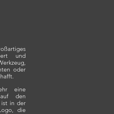
oßartiges
tiert und
 Werkzeug,
nten oder
hafft.
ehr eine
n auf den
ist in der
 Logo, die