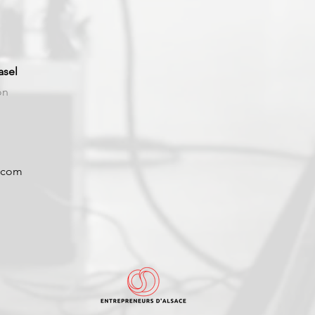
asel
on
.com