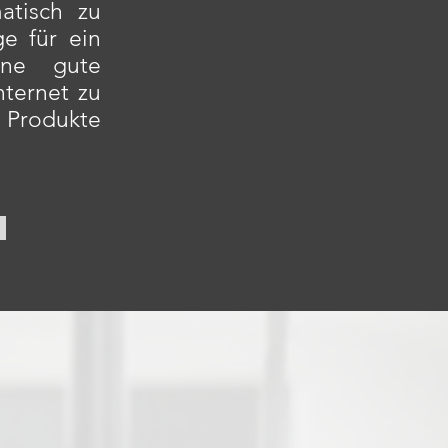
atisch zu
e für ein
ine gute
nternet zu
re Produkte