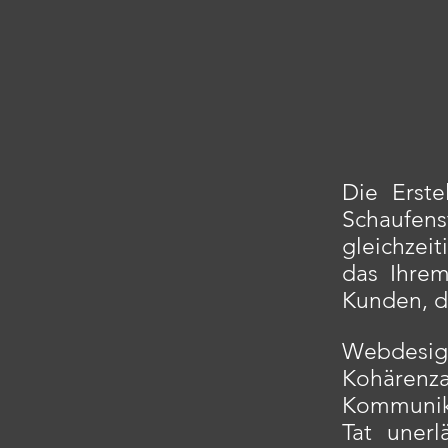
Die Erste
Schaufen
gleichzeit
das Ihrem
Kunden, de
Webdesi
Kohärenz
Kommunika
Tat unerl