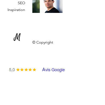
SEO
Inspiration
© Copyright
| France Hautes-Alpes Briançon greenhouse
Self-employed Sole proprietorship
nd a pro photographer for business |
dvertising Digitization Training | Pub-style
ulhouse 68100 68200