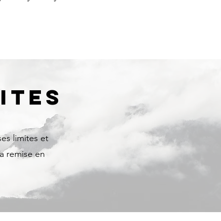
ITES
es limites et
la remise en