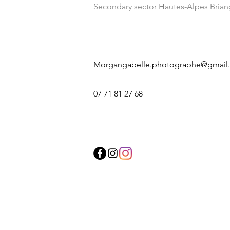
Secondary sector Hautes-Alpes Bria
Morgangabelle.photographe@gmail
07 71 81 27 68
Specialized corporate photographer | Professi
knight | Nancy Metz | Riedisheim Rixheim pfas
Professional craftsmen craft traders SMEs SM
Webdesigner Webmaster Computer scientist | 
photo online store | Advertising | Profession
Professional Schweiz Fotograf |
professional